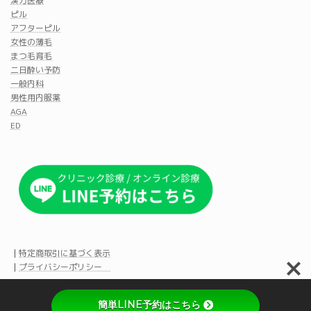
漢方医療
ピル
アフターピル
女性の薄毛
まつ毛育毛
二日酔い予防
一般内科
男性用内服薬
AGA
ED
｜
特定商取引に基づく表示
｜
プライバシーポリシー
簡単LINE予約はこちら
Copyright © Aya Beauty & Family Clinic All Rights Reserved.