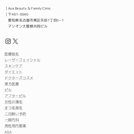
｜Aya Beauty & Family Clinic
｜〒461-0040
愛知県名古屋市東区矢田1丁目5−1
マリオン大曽根共同ビル
Instagram
X
医療脱毛
レーザーフェイシャル
スキンケア
ダイエット
ドクターズコスメ
漢方医療
ピル
アフターピル
女性の薄毛
まつ毛育毛
二日酔い予防
一般内科
男性用内服薬
AGA