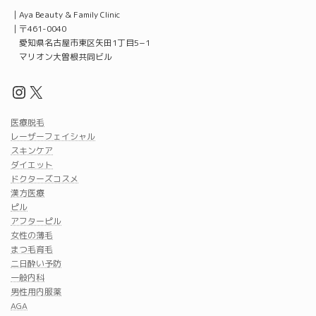
｜Aya Beauty & Family Clinic
｜〒461-0040
愛知県名古屋市東区矢田1丁目5−1
マリオン大曽根共同ビル
Instagram
X
医療脱毛
レーザーフェイシャル
スキンケア
ダイエット
ドクターズコスメ
漢方医療
ピル
アフターピル
女性の薄毛
まつ毛育毛
二日酔い予防
一般内科
男性用内服薬
AGA