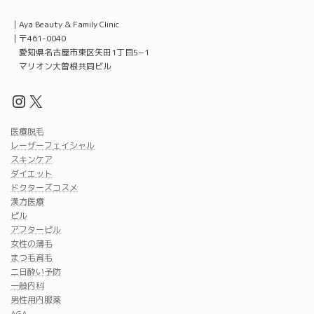
｜Aya Beauty & Family Clinic
｜〒461-0040
愛知県名古屋市東区矢田1丁目5−1
マリオン大曽根共同ビル
Instagram
X
医療脱毛
レーザーフェイシャル
スキンケア
ダイエット
ドクターズコスメ
漢方医療
ピル
アフターピル
女性の薄毛
まつ毛育毛
二日酔い予防
一般内科
男性用内服薬
AGA